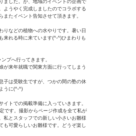
りました。が、地域のイベントの企画で
。ようやく完成しましたのでコラボする
らまたイベント告知させて頂きます。
わりなどの植物への水やりです。暑い日
来れる時に来ています(^-^)ひまわりも
ャンプへ行ってきます。
娘が来年就職で関東方面に行ってしまう
息子は受験生ですが、つかの間の塾の休
に(^-^)
サイトでの掲載準備に入っていきます。
予定です。撮影からページ作成を全て私が
。私とスタッフでの新しい小さいお雛様
ても可愛らしいお雛様です。どうぞ楽し