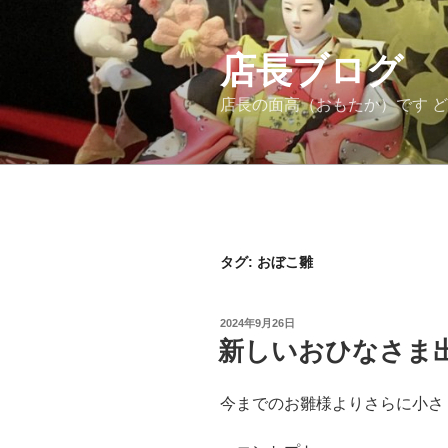
コ
ン
テ
店長ブログ
ン
店長の面高（おもたか）です 
ツ
へ
ス
キ
ッ
プ
タグ:
おぼこ雛
投
2024年9月26日
稿
新しいおひなさま
日:
今までのお雛様よりさらに小さ