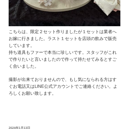
こちらは、限定２セット作りましたが１セットは業者へ
お嫁に行きました。ラスト１セットを店頭の飲みで販売
しています。
持ち道具もファーで本当に珍しいです。スタッフがこれ
で作りたいと言いましたので作って持たせてみるとすご
く合いました。
撮影が出来ておりませんので、もし気になられる方はす
ぐお電話又はLINE公式アカウントでご連絡ください。よ
ろしくお願い致します。
投
2024年1月13日