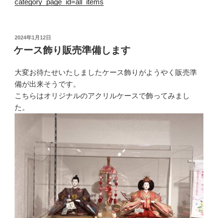
category_page_id=all_items
投
2024年1月12日
稿
ケース飾り販売準備します
日:
大変お待たせいたしましたケース飾りがようやく販売準
備が出来そうです。
こちらはオリジナルのアクリルケースで飾ってみまし
た。