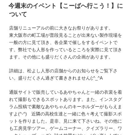
稿
今週末のイベント【こーばへ行こう！】に
日:
ついて
店舗リニューアルの前に大きなお祭りがあります。
東大阪市の町工場が普段見ることが出来ない製作現場を
一般の方に見て頂き、各企業で催しをするイベントで
す。弊社でも人形を作っているところを実際に見て頂き
ます。その他にも盛りだくさんの企画があります。
詳細は、松よし人形の店舗からのお知らせをご覧下さ
い。盛りだくさん過ぎて書ききれません(;^_^A
通販サイトで販売しているあやちゃんと一緒の衣裳を着
れて撮影もできるスポットあります。また、インスタグ
ラム投稿で素敵なあやちゃんのキーホルダーがもらえま
すよ(^-^) 近隣の高校生達と一緒に色々考えて撮影スポ
ットを作りました。是非、見に来て下さいね。その他に
も工房見学ツアー、ゲームコーナー、クイズラリー、ワ