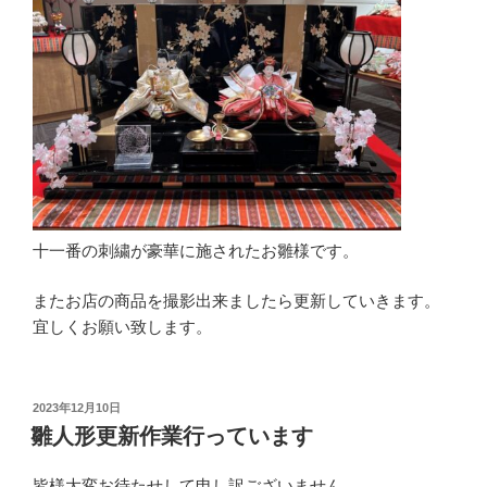
十一番の刺繍が豪華に施されたお雛様です。
またお店の商品を撮影出来ましたら更新していきます。
宜しくお願い致します。
投
2023年12月10日
稿
雛人形更新作業行っています
日:
皆様大変お待たせして申し訳ございません。