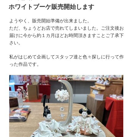
稿
ホワイトブーケ販売開始します
日:
ようやく、販売開始準備が出来ました。
ただ、ちょうどお店で売れてしまいました。ご注文後お
届けに今から約１カ月ほどお時間頂きますことご了承下
さい。
私がはじめて企画してスタッフ達と色々探しに行って作
った作品です。