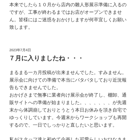
本来でしたら１０月から店内の雛人形展示準備に入るの
ですが、工事が終わるまではお店がオープンできませ
ん。皆様にはご迷惑をおかけしますが何卒宜しくお願い
致します。
投
2023年7月4日
稿
７月に入りましたね・・・
日:
まるまる一カ月投稿が出来ませんでした。すみません。
展示会に向けての準備で本当にバタバタしており近況報
告もできませんでした。
おかげさまで無事に業者向け展示会が終了し、棚卸、通
販サイトへの準備が始まりました。、、、、、、が先週
末から体調崩しておりとうとう本日お休みを頂き自宅で
ゆっくりしています。今週末からワークショップも再開
するので、一日でしっかりと直したいと思います。
私がスタッフ達と初めて企画した可愛らしいおひなさま