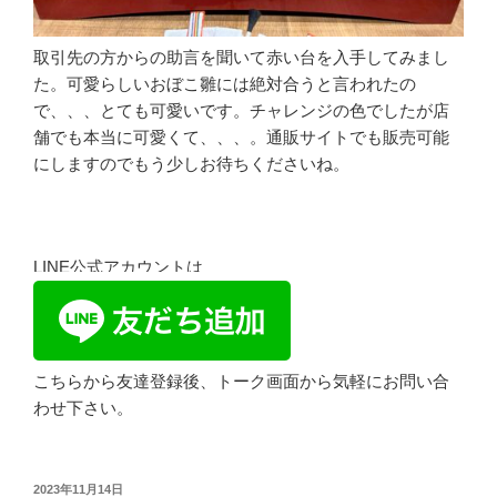
取引先の方からの助言を聞いて赤い台を入手してみまし
た。可愛らしいおぼこ雛には絶対合うと言われたの
で、、、とても可愛いです。チャレンジの色でしたが店
舗でも本当に可愛くて、、、。通販サイトでも販売可能
にしますのでもう少しお待ちくださいね。
LINE公式アカウントは
こちらから友達登録後、トーク画面から気軽にお問い合
わせ下さい。
投
2023年11月14日