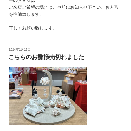
望のお客様は
ご来店ご希望の場合は、事前にお知らせ下さい。お人形
を準備致します。
宜しくお願い致します。
投
2024年1月15日
稿
こちらのお雛様売切れました
日: