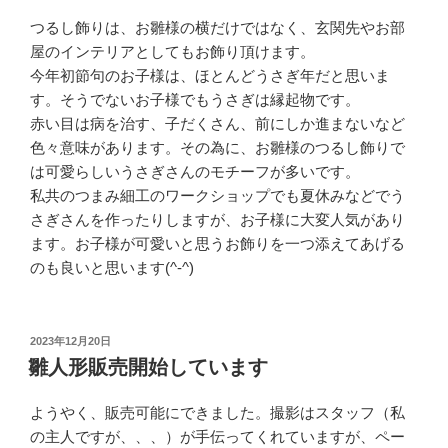
つるし飾りは、お雛様の横だけではなく、玄関先やお部
屋のインテリアとしてもお飾り頂けます。
今年初節句のお子様は、ほとんどうさぎ年だと思いま
す。そうでないお子様でもうさぎは縁起物です。
赤い目は病を治す、子だくさん、前にしか進まないなど
色々意味があります。その為に、お雛様のつるし飾りで
は可愛らしいうさぎさんのモチーフが多いです。
私共のつまみ細工のワークショップでも夏休みなどでう
さぎさんを作ったりしますが、お子様に大変人気があり
ます。お子様が可愛いと思うお飾りを一つ添えてあげる
のも良いと思います(^-^)
投
2023年12月20日
稿
雛人形販売開始しています
日:
ようやく、販売可能にできました。撮影はスタッフ（私
の主人ですが、、、）が手伝ってくれていますが、ペー