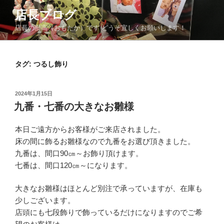
コ
店長ブログ
ン
店長の面高（おもたか）です どうぞ宜しくお願いします！
テ
ン
ツ
タグ:
つるし飾り
へ
ス
キ
投
2024年1月15日
ッ
稿
九番・七番の大きなお雛様
日:
プ
本日ご遠方からお客様がご来店されました。
床の間に飾るお雛様なので九番をお選び頂きました。
九番は、間口90㎝～お飾り頂けます。
七番は、間口120㎝～になります。
大きなお雛様はほとんど別注で承っていますが、在庫も
少しございます。
店頭にも七段飾りで飾っているだけになりますのでご希