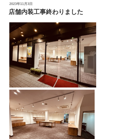
投
2023年11月3日
稿
店舗内装工事終わりました
日: