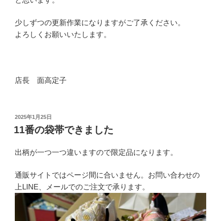
少しずつの更新作業になりますがご了承ください。
よろしくお願いいたします。
店長 面高定子
投
2025年1月25日
稿
11番の袋帯できました
日:
出柄が一つ一つ違いますので限定品になります。
通販サイトではページ間に合いません。お問い合わせの
上LINE、メールでのご注文で承ります。