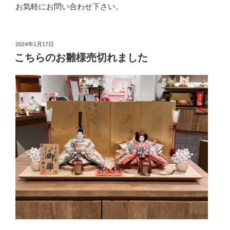
お気軽にお問い合わせ下さい。
投
2024年1月17日
稿
こちらのお雛様売切れました
日: