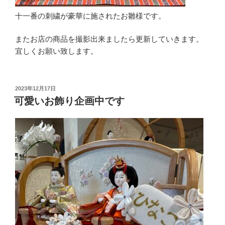
十一番の刺繍が豪華に施されたお雛様です。
またお店の商品を撮影出来ましたら更新していきます。
宜しくお願い致します。
投
2023年12月17日
稿
可愛いお飾り企画中です
日: