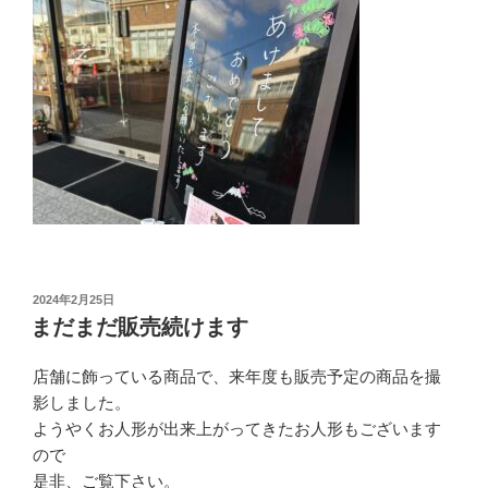
投
2024年2月25日
稿
まだまだ販売続けます
日:
店舗に飾っている商品で、来年度も販売予定の商品を撮
影しました。
ようやくお人形が出来上がってきたお人形もございます
ので
是非、ご覧下さい。