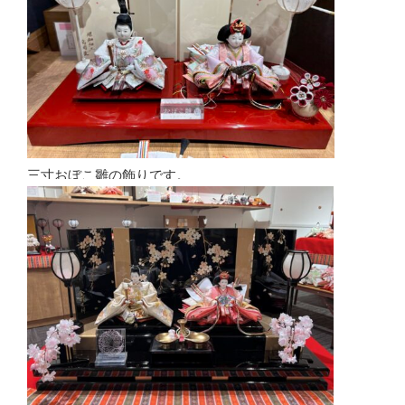
三寸おぼこ雛の飾りです。