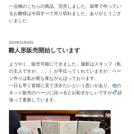
一点物のこちらの商品、完売しました。袋帯で作ってい
るお雛様は今回すべて売り切れました。ありがとうござ
いました。
投
2023年12月20日
稿
雛人形販売開始しています
日:
ようやく、販売可能にできました。撮影はスタッフ（私
の主人ですが、、、）が手伝ってくれていますが、ペー
ジ作りは私が夜な夜ながんばっております。
一日も早く皆様に見て頂きたいという思いがあり、他の
ネット販売のページに比べるとお恥ずかしいですが
頑
張って更新しています。