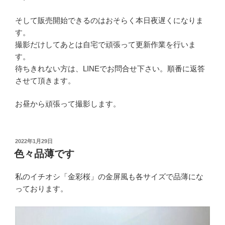
そして販売開始できるのはおそらく本日夜遅くになりま
す。
撮影だけしてあとは自宅で頑張って更新作業を行いま
す。
待ちきれない方は、LINEでお問合せ下さい。順番に返答
させて頂きます。
お昼から頑張って撮影します。
投
2022年1月29日
稿
色々品薄です
日:
私のイチオシ「金彩桜」の金屏風も各サイズで品薄にな
っております。