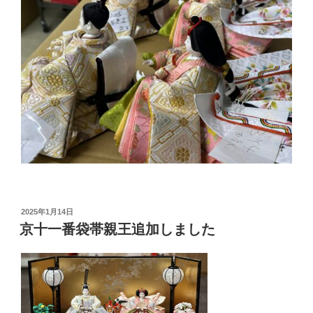
投
2025年1月14日
稿
京十一番袋帯親王追加しました
日: