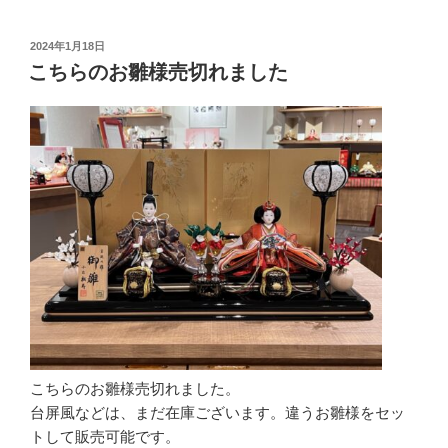
投
2024年1月18日
稿
こちらのお雛様売切れました
日:
こちらのお雛様売切れました。
台屏風などは、まだ在庫ございます。違うお雛様をセッ
トして販売可能です。