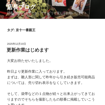
コ
店長ブログ
ン
店長の面高（おもたか）です どうぞ宜しくお願いします！
テ
ン
ツ
タグ:
京十一番親王
へ
ス
キ
投
2025年12月10日
ッ
稿
更新作業はじめます
日:
プ
大変お待たせいたしました。
昨日より更新作業に入っております。
まずは、雛人形に関して昨年から引き続き販売可能商品
については、売り切れ表示をなくしていきます。
そして、袋帯などの１点物が続々と出来上がってきてお
りますのでそちらを撮影したもの順番に掲載していこう
と思います。