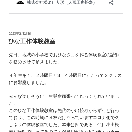
投
2023年2月18日
稿
ひな工作体験教室
日:
先日、地域の小学校でおひなさまを作る体験教室の講師
を務めさせて頂きました。
４年生を１、２時限目と3，４時限目にわたって２クラス
にお邪魔しました。
みんな楽しそうに一生懸命頑張って作ってくれていまし
た。
このひな工作体験教室は先代の小出松寿からずっと行っ
ており、この時期に３校だけ回っていますコロナ化で久
しぶりの体験教室でした。本来は姉である二代目小出松
寿が講師で行ってるのですが急用がありピンチヒッター