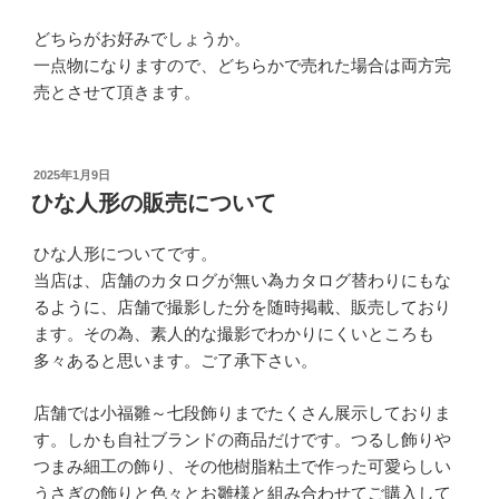
どちらがお好みでしょうか。
一点物になりますので、どちらかで売れた場合は両方完
売とさせて頂きます。
投
2025年1月9日
稿
ひな人形の販売について
日:
ひな人形についてです。
当店は、店舗のカタログが無い為カタログ替わりにもな
るように、店舗で撮影した分を随時掲載、販売しており
ます。その為、素人的な撮影でわかりにくいところも
多々あると思います。ご了承下さい。
店舗では小福雛～七段飾りまでたくさん展示しておりま
す。しかも自社ブランドの商品だけです。つるし飾りや
つまみ細工の飾り、その他樹脂粘土で作った可愛らしい
うさぎの飾りと色々とお雛様と組み合わせてご購入して