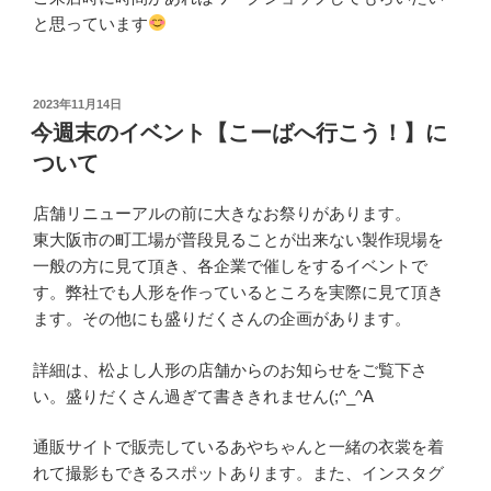
と思っています
投
2023年11月14日
稿
今週末のイベント【こーばへ行こう！】に
日:
ついて
店舗リニューアルの前に大きなお祭りがあります。
東大阪市の町工場が普段見ることが出来ない製作現場を
一般の方に見て頂き、各企業で催しをするイベントで
す。弊社でも人形を作っているところを実際に見て頂き
ます。その他にも盛りだくさんの企画があります。
詳細は、松よし人形の店舗からのお知らせをご覧下さ
い。盛りだくさん過ぎて書ききれません(;^_^A
通販サイトで販売しているあやちゃんと一緒の衣裳を着
れて撮影もできるスポットあります。また、インスタグ