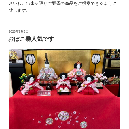
さいね。出来る限りご要望の商品をご提案できるように
致します。
投
2023年2月6日
稿
おぼこ雛人気です
日: