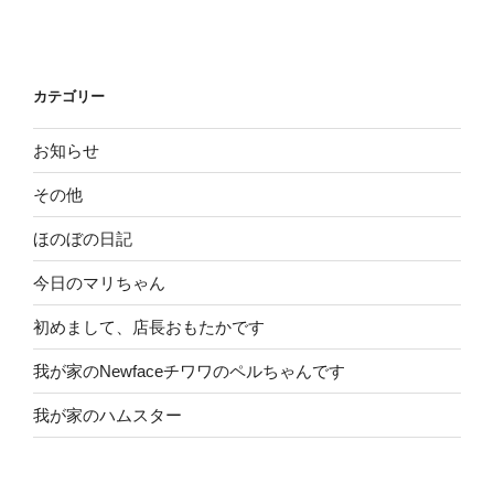
投
ー
稿
シ
ョ
カテゴリー
ン
お知らせ
その他
ほのぼの日記
今日のマリちゃん
初めまして、店長おもたかです
我が家のNewfaceチワワのペルちゃんです
我が家のハムスター