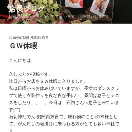
コ
店長ブログ
ン
店長の面高（おもたか）です どうぞ宜しくお願いします！
テ
ン
ツ
投
2019年5月2日
投稿者:
店長
へ
稿
ＧＷ休暇
ス
日:
キ
ッ
こんにちは。
プ
久しぶりの投稿です。
昨日からお店もＧＷ休暇に入りました。
私は日曜からお休み頂いていますが、長女のダンスクラ
ブで使う衣装作りを夜な夜な手伝い、昼間は息子とテニ
スをしたり、、、。今日は、石切さんへ息子と来ていま
す(^^)
石切神社
でんぼ(関西方言で、腫れ物のこと)の神様とし
て、がん封じの願掛けに来られる方がとても多い神社で
す。