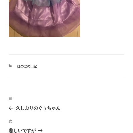
カ
ほのぼの日記
テ
ゴ
リ
ー
投
前
前
稿
の
久しぶりのぐぅちゃん
ナ
投
ビ
稿
次
次
ゲ
の
悲しいですが