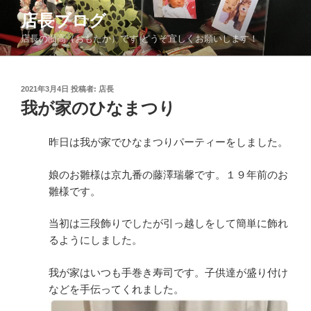
コ
店長ブログ
ン
店長の面高（おもたか）です どうぞ宜しくお願いします！
テ
ン
ツ
投
2021年3月4日
投稿者:
店長
へ
稿
我が家のひなまつり
ス
日:
キ
ッ
昨日は我が家でひなまつりパーティーをしました。
プ
娘のお雛様は京九番の藤澤瑞馨です。１９年前のお
雛様です。
当初は三段飾りでしたが引っ越しをして簡単に飾れ
るようにしました。
我が家はいつも手巻き寿司です。子供達が盛り付け
などを手伝ってくれました。