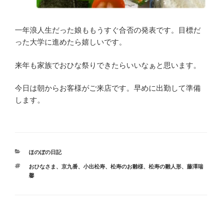
一年浪人生だった娘ももうすぐ合否の発表です。目標だ
った大学に進めたら嬉しいです。
来年も家族でおひな祭りできたらいいなぁと思います。
今日は朝からお客様がご来店です。早めに出勤して準備
します。
カ
ほのぼの日記
テ
タ
おひなさま
、
京九番
、
小出松寿
、
松寿のお雛様
、
松寿の雛人形
、
藤澤瑞
ゴ
グ
馨
リ
ー