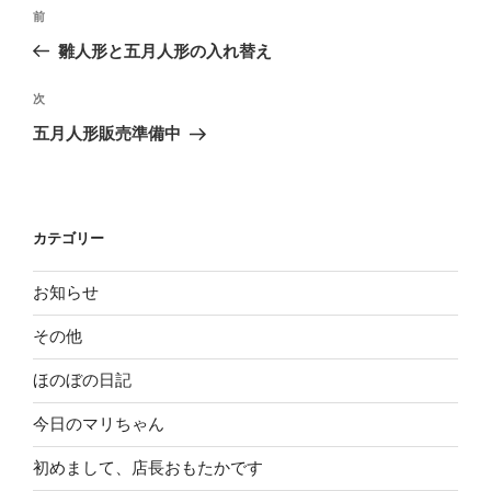
投
前
前
稿
の
雛人形と五月人形の入れ替え
ナ
投
ビ
稿
次
次
ゲ
の
五月人形販売準備中
投
ー
稿
シ
ョ
カテゴリー
ン
お知らせ
その他
ほのぼの日記
今日のマリちゃん
初めまして、店長おもたかです