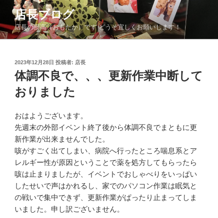
コ
店長ブログ
ン
店長の面高（おもたか）です どうぞ宜しくお願いします！
テ
ン
ツ
投
2023年12月28日
投稿者:
店長
へ
稿
体調不良で、、、更新作業中断して
ス
日:
キ
おりました
ッ
プ
おはようございます。
先週末の外部イベント終了後から体調不良でまともに更
新作業が出来ませんでした。
咳がすごく出てしまい、病院へ行ったところ喘息系とア
レルギー性が原因ということで薬を処方してもらったら
咳は止まりましたが、イベントでおしゃべりをいっぱい
したせいで声はかれるし、家でのパソコン作業は眠気と
の戦いで集中できず、更新作業がぱったり止まってしま
いました。申し訳ございません。