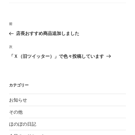
ゴ
リ
ー
投
前
前
稿
の
店長おすすめ商品追加しました
ナ
投
ビ
稿
次
次
ゲ
の
「Ｘ（旧ツイッター）」で色々投稿しています
投
ー
稿
シ
ョ
カテゴリー
ン
お知らせ
その他
ほのぼの日記