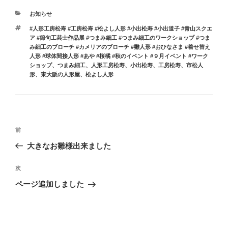
カ
お知らせ
テ
タ
#人形工房松寿 #工房松寿 #松よし人形 #小出松寿 #小出道子 #青山スクエ
ゴ
グ
ア #節句工芸士作品展 #つまみ細工 #つまみ細工のワークショップ #つま
リ
み細工のブローチ #カメリアのブローチ #雛人形 #おひなさま #着せ替え
ー
人形 #球体間接人形 #あや #桜橘 #秋のイベント #９月イベント #ワーク
ショップ
、
つまみ細工
、
人形工房松寿
、
小出松寿
、
工房松寿
、
市松人
形
、
東大阪の人形屋
、
松よし人形
投
前
前
稿
の
大きなお雛様出来ました
ナ
投
ビ
稿
次
次
ゲ
の
ページ追加しました
投
ー
稿
シ
ョ