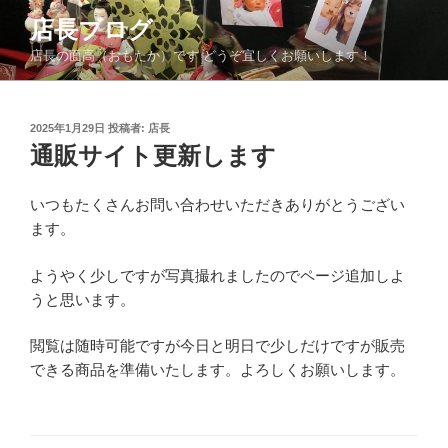
コ
店長ブログ
ン
店長の面高（おもたか）です どうぞ宜しくお願いします！
テ
ン
ツ
投
2025年1月29日
投稿者:
店長
へ
稿
通販サイト更新します
ス
日:
キ
ッ
いつもたくさんお問い合わせいただきありがとうござい
プ
ます。
ようやく少しですが写真撮れましたのでページ追加しよ
うと思います。
閲覧は随時可能ですが今日と明日で少しだけですが販売
できる商品を準備いたします。よろしくお願いします。