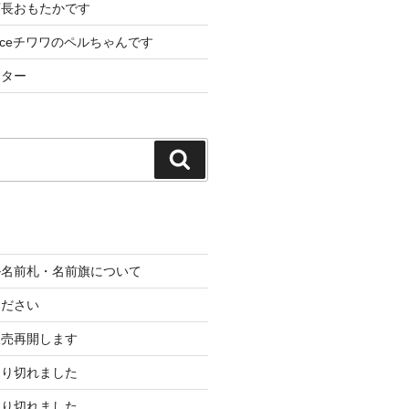
店長おもたかです
aceチワワのペルちゃんです
スター
検
索
ル名前札・名前旗について
ください
販売再開します
売り切れました
売り切れました