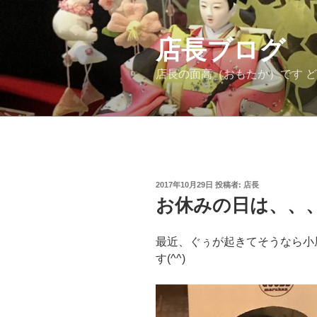
コ
ン
テ
店長ブログ
ン
店長の面高（おもたか）です 
ツ
へ
ス
キ
ッ
プ
投
2017年10月29日
投稿者:
店長
稿
お休みの日は、、
日:
最近、ぐぅが起きてそうなら小
す(^^)