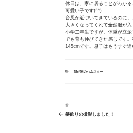
休日は、家に居ることがわかる
可愛い子です(^^)
台風が近づいてきているのに、
大きくなってくれて全然服が入りま
小学二年生ですが、体重が立派で(
でも背も伸びてきた感じです。
145cmです。息子はもうすぐ
カ
我が家のハムスター
テ
ゴ
リ
ー
投
前
前
稿
の
髪飾りの撮影しました！
投
ナ
稿