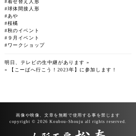
#着せ替え人形
#球体間接人形
#あや
#桜橘
#秋のイベント
#９月イベント
#ワークショップ
投
明日、テレビの生中継があります »
« 【こーばへ行こう！2023年】に参加します！
稿
ナ
ビ
ゲ
ー
画像や映像、文章を無断で
使用する事を禁じます
シ
copyright © 2026 Koubou-Shouju all rights reserved.
ョ