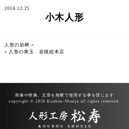
2018.12.25
小木人形
投
人形の岩﨑 »
« 人形の東玉 岩槻総本店
稿
ナ
ビ
ゲ
ー
画像や映像、文章を無断で
使用する事を禁じます
シ
copyright © 2026 Koubou-Shouju all rights reserved.
ョ
ン