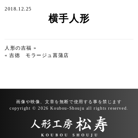
2018.12.25
横手人形
投
人形の吉福 »
« 吉徳 モラージュ菖蒲店
稿
ナ
ビ
ゲ
ー
画像や映像、文章を無断で
使用する事を禁じます
シ
copyright © 2026 Koubou-Shouju all rights reserved.
ョ
ン