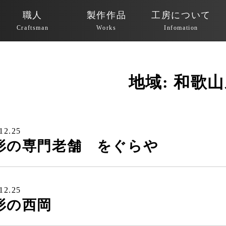
職人
製作作品
工房について
Craftsman
Works
Infomation
地域:
和歌山
12.25
形の専門老舗 をぐらや
12.25
形の西岡